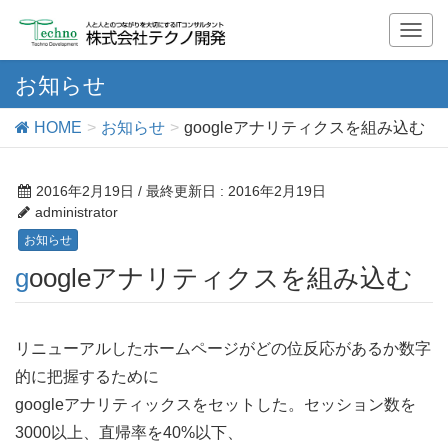
T
o
g
お知らせ
g
l
HOME
お知らせ
googleアナリティクスを組み込む
e
n
a
2016年2月19日
/ 最終更新日 :
2016年2月19日
v
administrator
i
お知らせ
g
googleアナリティクスを組み込む
a
t
i
o
リニューアルしたホームページがどの位反応があるか数字
n
的に把握するために
googleアナリティックスをセットした。セッション数を
3000以上、直帰率を40%以下、