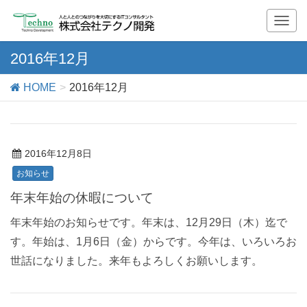
T
o
g
2016年12月
g
l
HOME
2016年12月
e
n
a
v
2016年12月8日
i
g
お知らせ
a
年末年始の休暇について
t
i
年末年始のお知らせです。年末は、12月29日（木）迄で
o
す。年始は、1月6日（金）からです。今年は、いろいろお
n
世話になりました。来年もよろしくお願いします。