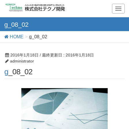
T
o
g
g_08_02
g
l
HOME
g_08_02
e
n
a
2016年1月18日
/ 最終更新日 :
2016年1月18日
v
administrator
i
g_08_02
g
a
t
i
o
n