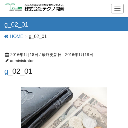
T
o
g
g_02_01
g
l
HOME
g_02_01
e
n
a
2016年1月18日
/ 最終更新日 :
2016年1月18日
v
administrator
i
g_02_01
g
a
t
i
o
n