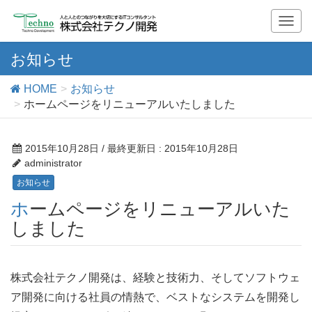
T
o
g
お知らせ
g
l
HOME
お知らせ
e
ホームページをリニューアルいたしました
n
a
v
2015年10月28日
/ 最終更新日 :
2015年10月28日
i
administrator
g
お知らせ
a
ホームページをリニューアルいた
t
i
しました
o
n
株式会社テクノ開発は、経験と技術力、そしてソフトウェ
ア開発に向ける社員の情熱で、ベストなシステムを開発し